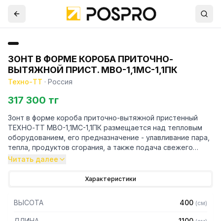
ЗОНТ В ФОРМЕ КОРОБА ПРИТОЧНО-
ВЫТЯЖНОЙ ПРИСТ. МВО-1,1МС-1,1ПК
Техно-ТТ
·
Россия
317 300 тг
Зонт в форме короба приточно-вытяжной пристенный
ТЕХНО-ТТ МВО-1,1МС-1,1ПК размещается над тепловым
оборудованием, его предназначение - улавливание пара,
тепла, продуктов сгорания, а также подача свежего
воздуха, что благоприятно сказывается на микроклимате
Читать далее
рабочей зоны на предприятии общественного питания.
Характеристики
Кроме того, зонт втягивает в себя продукты сгорания и
капли жира, которые в противном случае оседали бы на
ВЫСОТА
400
(
см
)
предметах мебели и кухонной утвари. Поэтому это
оборудование формирует микроклимат в помещении и
ДЛИНА
1100