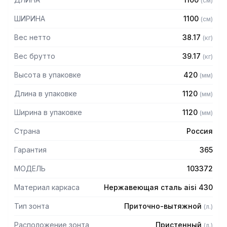
(
см
)
защищает сотрудников горячего цеха.
ШИРИНА
1100
(
см
)
Особенности:
Вес нетто
38.17
(
кг
)
— Приточно-вытяжной пристенный в форме короба
— Бескаркасный
Вес брутто
39.17
(
кг
)
— Материал: нержавеющая сталь AISI 430 толщиной
Высота в упаковке
420
(
мм
)
0,8мм
— С лабиринтными фильтрами (жироуловителями)
Длина в упаковке
1120
(
мм
)
— Поставляется в собранном виде
Ширина в упаковке
1120
(
мм
)
Страна
Россия
Гарантия
365
МОДЕЛЬ
103372
Материал каркаса
Нержавеющая сталь aisi 430
Тип зонта
Приточно-вытяжной
(
л.
)
Расположение зонта
Пристенный
(
л.
)