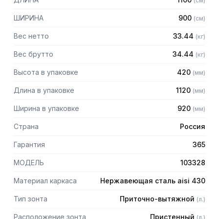
(
см
)
защищает сотрудников горячего цеха.
ШИРИНА
900
(
см
)
Особенности:
Вес нетто
33.44
(
кг
)
— Приточно-вытяжной пристенный в форме короба
— Бескаркасный
Вес брутто
34.44
(
кг
)
— Материал: нержавеющая сталь AISI 430 толщиной
Высота в упаковке
420
(
мм
)
0,8мм
— С лабиринтными фильтрами (жироуловителями)
Длина в упаковке
1120
(
мм
)
— Поставляется в собранном виде
Ширина в упаковке
920
(
мм
)
Страна
Россия
Гарантия
365
МОДЕЛЬ
103328
Материал каркаса
Нержавеющая сталь aisi 430
Тип зонта
Приточно-вытяжной
(
л.
)
Расположение зонта
Пристенный
(
л.
)