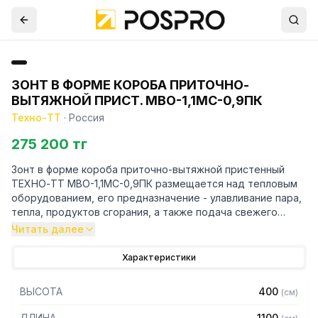
ЗОНТ В ФОРМЕ КОРОБА ПРИТОЧНО-
ВЫТЯЖНОЙ ПРИСТ. МВО-1,1МС-0,9ПК
Техно-ТТ
·
Россия
275 200 тг
Зонт в форме короба приточно-вытяжной пристенный
ТЕХНО-ТТ МВО-1,1МС-0,9ПК размещается над тепловым
оборудованием, его предназначение - улавливание пара,
тепла, продуктов сгорания, а также подача свежего
воздуха, что благоприятно сказывается на микроклимате
Читать далее
рабочей зоны на предприятии общественного питания.
Характеристики
Кроме того, зонт втягивает в себя продукты сгорания и
капли жира, которые в противном случае оседали бы на
ВЫСОТА
400
(
см
)
предметах мебели и кухонной утвари. Поэтому это
оборудование формирует микроклимат в помещении и
ДЛИНА
1100