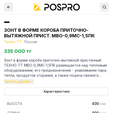
ЗОНТ В ФОРМЕ КОРОБА ПРИТОЧНО-
ВЫТЯЖНОЙ ПРИСТ. МВО-0,9МС-1,5ПК
Техно-ТТ
·
Россия
335 000 тг
Зонт в форме короба приточно-вытяжной пристенный
ТЕХНО-ТТ МВО-0,9МС-1,5ПК размещается над тепловым
оборудованием, его предназначение - улавливание пара,
тепла, продуктов сгорания, а также подача свежего
воздуха, что благоприятно сказывается на микроклимате
Читать далее
рабочей зоны на предприятии общественного питания.
Характеристики
Кроме того, зонт втягивает в себя продукты сгорания и
капли жира, которые в противном случае оседали бы на
ВЫСОТА
400
(
см
)
предметах мебели и кухонной утвари. Поэтому это
оборудование формирует микроклимат в помещении и
ДЛИНА
900