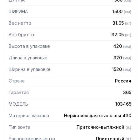
(
см
)
защищает сотрудников горячего цеха.
ШИРИНА
1500
(
см
)
Особенности:
Вес нетто
31.05
(
кг
)
— Приточно-вытяжной пристенный в форме короба
— Бескаркасный
Вес брутто
32.05
(
кг
)
— Материал: нержавеющая сталь AISI 430 толщиной
Высота в упаковке
420
(
мм
)
0,8мм
— С лабиринтными фильтрами (жироуловителями)
Длина в упаковке
920
(
мм
)
— Поставляется в собранном виде
Ширина в упаковке
1520
(
мм
)
Страна
Россия
Гарантия
365
МОДЕЛЬ
103465
Материал каркаса
Нержавеющая сталь aisi 430
Тип зонта
Приточно-вытяжной
(
л.
)
Расположение зонта
Пристенный
(
л.
)