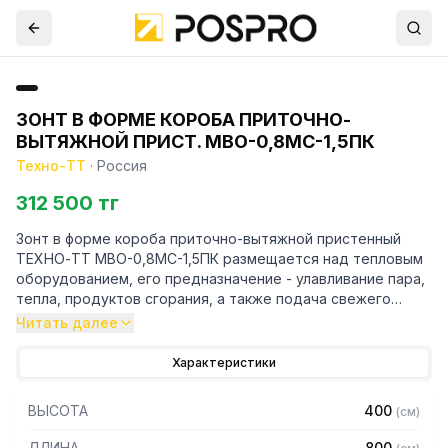
ЗОНТ В ФОРМЕ КОРОБА ПРИТОЧНО-
ВЫТЯЖНОЙ ПРИСТ. МВО-0,8МС-1,5ПК
Техно-ТТ
·
Россия
312 500 тг
Зонт в форме короба приточно-вытяжной пристенный
ТЕХНО-ТТ МВО-0,8МС-1,5ПК размещается над тепловым
оборудованием, его предназначение - улавливание пара,
тепла, продуктов сгорания, а также подача свежего
воздуха, что благоприятно сказывается на микроклимате
Читать далее
рабочей зоны на предприятии общественного питания.
Характеристики
Кроме того, зонт втягивает в себя продукты сгорания и
капли жира, которые в противном случае оседали бы на
ВЫСОТА
400
(
см
)
предметах мебели и кухонной утвари. Поэтому это
оборудование формирует микроклимат в помещении и
ДЛИНА
800