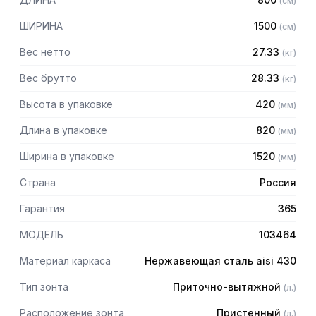
(
см
)
защищает сотрудников горячего цеха.
ШИРИНА
1500
(
см
)
Особенности:
Вес нетто
27.33
(
кг
)
— Приточно-вытяжной пристенный в форме короба
— Бескаркасный
Вес брутто
28.33
(
кг
)
— Материал: нержавеющая сталь AISI 430 толщиной
Высота в упаковке
420
(
мм
)
0,8мм
— С лабиринтными фильтрами (жироуловителями)
Длина в упаковке
820
(
мм
)
— Поставляется в собранном виде
Ширина в упаковке
1520
(
мм
)
Страна
Россия
Гарантия
365
МОДЕЛЬ
103464
Материал каркаса
Нержавеющая сталь aisi 430
Тип зонта
Приточно-вытяжной
(
л.
)
Расположение зонта
Пристенный
(
л.
)