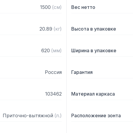
— С лабиринтными фильт
1500
(
см
)
Вес нетто
— Поставляется в собра
20.89
(
кг
)
Высота в упаковке
620
(
мм
)
Ширина в упаковке
Россия
Гарантия
103462
Материал каркаса
Приточно-вытяжной
(
л.
)
Расположение зонта