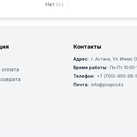
Нет
(
л.
)
ция
Контакты
Адрес:
г. Астана, ​Ул. Илияс 
Время работы:
Пн-Пт 10:00-
 оплата
Телефон:
+7 (700)‒950‒99‒1
возврата
Почта:
info@pospro.kz