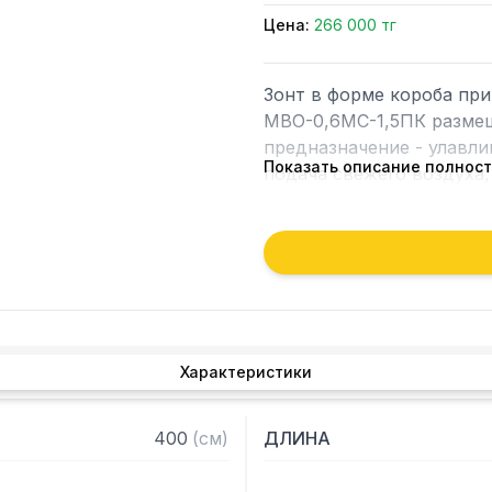
Цена:
266 000 тг
Зонт в форме короба пр
МВО-0,6МС-1,5ПК размещ
предназначение - улавлив
Показать описание полнос
подача свежего воздуха,
рабочей зоны на предпри
Кроме того, зонт втягива
которые в противном слу
утвари. Поэтому это об
и защищает сотрудников 
Характеристики
Особенности:

— Приточно-вытяжной пр
400
(
см
)
ДЛИНА
— Бескаркасный

— Материал: нержавеюща