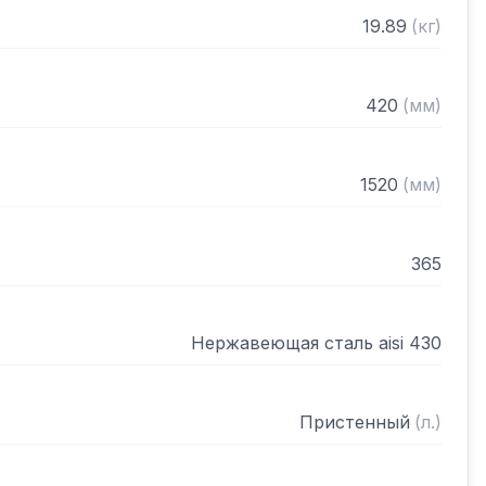
рами (жироуловителями)

19.89
(
кг
)
нном виде
420
(
мм
)
1520
(
мм
)
365
Нержавеющая сталь aisi 430
Пристенный
(
л.
)