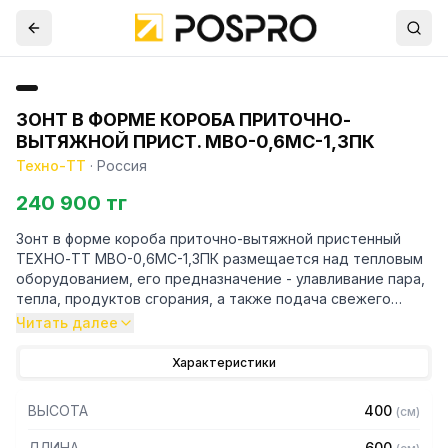
ЗОНТ В ФОРМЕ КОРОБА ПРИТОЧНО-
ВЫТЯЖНОЙ ПРИСТ. МВО-0,6МС-1,3ПК
Техно-ТТ
·
Россия
240 900 тг
Зонт в форме короба приточно-вытяжной пристенный
ТЕХНО-ТТ МВО-0,6МС-1,3ПК размещается над тепловым
оборудованием, его предназначение - улавливание пара,
тепла, продуктов сгорания, а также подача свежего
воздуха, что благоприятно сказывается на микроклимате
Читать далее
рабочей зоны на предприятии общественного питания.
Характеристики
Кроме того, зонт втягивает в себя продукты сгорания и
капли жира, которые в противном случае оседали бы на
ВЫСОТА
400
(
см
)
предметах мебели и кухонной утвари. Поэтому это
оборудование формирует микроклимат в помещении и
ДЛИНА
600