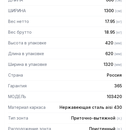
(
см
)
защищает сотрудников горячего цеха.
ШИРИНА
1300
(
см
)
Особенности:
Вес нетто
17.95
(
кг
)
— Приточно-вытяжной пристенный в форме короба
— Бескаркасный
Вес брутто
18.95
(
кг
)
— Материал: нержавеющая сталь AISI 430 толщиной
Высота в упаковке
420
(
мм
)
0,8мм
— С лабиринтными фильтрами (жироуловителями)
Длина в упаковке
620
(
мм
)
— Поставляется в собранном виде
Ширина в упаковке
1320
(
мм
)
Страна
Россия
Гарантия
365
МОДЕЛЬ
103420
Материал каркаса
Нержавеющая сталь aisi 430
Тип зонта
Приточно-вытяжной
(
л.
)
Расположение зонта
Пристенный
(
л.
)