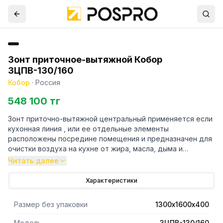
Зонт приточное-вытяжной Кобор
ЗЦПВ-130/160
Кобор
·
Россия
548 100 тг
Зонт приточно-вытяжной центральный применяется если
кухонная линия , или ее отдельные элементы
расположены посредине помещения и предназначен для
очистки воздуха на кухне от жира, масла, дыма и
водяного пара. Зонт должен подключаться к вытяжной
Читать далее
вентиляционной системе предприятия, где он
установлен. Для ускорения процесса очищения воздуха и
Характеристики
увеличения кратности обмена воздуха. Зонт имеет
приточные вентиляционные решетки, в которых
Размер без упаковки
1300х1600х400
расположены жалюзи. Положение жалюзи, меняется с
помощью рычажков. Изменяя положение жалюзи,
Модель
ЗЦПВ-130/160