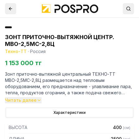
ЗОНТ ПРИТОЧНО-ВЫТЯЖНОЙ ЦЕНТР.
МВО-2,5МС-2,8Ц
Техно-ТТ
·
Россия
1 153 000 тг
Зонт приточно-вытяжной центральный ТЕХНО-ТТ
МВО-2,5МС-2,8Ц размещается над тепловым
оборудованием, его предназначение - улавливание пара,
тепла, продуктов сгорания, а также подача свежего
воздуха, что благоприятно сказывается на микроклимате
Читать далее
рабочей зоны на предприятии общественного питания.
Характеристики
Кроме того, зонт втягивает в себя продукты сгорания и
капли жира, которые в противном случае оседали бы на
ВЫСОТА
400
(
см
)
предметах мебели и кухонной утвари. Поэтому это
оборудование формирует микроклимат в помещении и
ДЛИНА
2500