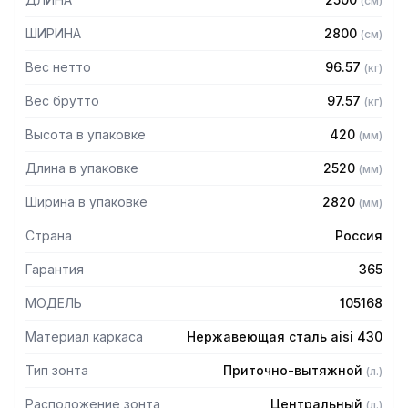
(
см
)
защищает сотрудников горячего цеха.
ШИРИНА
2800
(
см
)
Особенности:
Вес нетто
96.57
(
кг
)
— Приточно-вытяжной центральный
— Бескаркасный
Вес брутто
97.57
(
кг
)
— Материал: нержавеющая сталь AISI 430 толщиной
Высота в упаковке
420
(
мм
)
0,8мм
— С лабиринтными фильтрами (жироуловителями)
Длина в упаковке
2520
(
мм
)
— Поставляется в собранном виде
Ширина в упаковке
2820
(
мм
)
Страна
Россия
Гарантия
365
МОДЕЛЬ
105168
Материал каркаса
Нержавеющая сталь aisi 430
Тип зонта
Приточно-вытяжной
(
л.
)
Расположение зонта
Центральный
(
л.
)