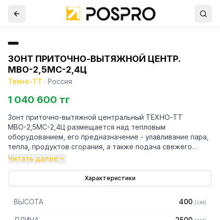
ЗОНТ ПРИТОЧНО-ВЫТЯЖНОЙ ЦЕНТР.
МВО-2,5МС-2,4Ц
Техно-ТТ
·
Россия
1 040 600 тг
Зонт приточно-вытяжной центральный ТЕХНО-ТТ
МВО-2,5МС-2,4Ц размещается над тепловым
оборудованием, его предназначение - улавливание пара,
тепла, продуктов сгорания, а также подача свежего
воздуха, что благоприятно сказывается на микроклимате
Читать далее
рабочей зоны на предприятии общественного питания.
Характеристики
Кроме того, зонт втягивает в себя продукты сгорания и
капли жира, которые в противном случае оседали бы на
ВЫСОТА
400
(
см
)
предметах мебели и кухонной утвари. Поэтому это
оборудование формирует микроклимат в помещении и
ДЛИНА
2500