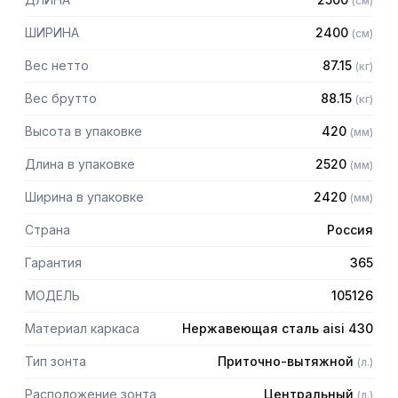
(
см
)
защищает сотрудников горячего цеха.
ШИРИНА
2400
(
см
)
Особенности:
Вес нетто
87.15
(
кг
)
— Приточно-вытяжной центральный
— Бескаркасный
Вес брутто
88.15
(
кг
)
— Материал: нержавеющая сталь AISI 430 толщиной
Высота в упаковке
420
(
мм
)
0,8мм
— С лабиринтными фильтрами (жироуловителями)
Длина в упаковке
2520
(
мм
)
— Поставляется в собранном виде
Ширина в упаковке
2420
(
мм
)
Страна
Россия
Гарантия
365
МОДЕЛЬ
105126
Материал каркаса
Нержавеющая сталь aisi 430
Тип зонта
Приточно-вытяжной
(
л.
)
Расположение зонта
Центральный
(
л.
)