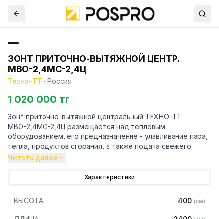
ЗОНТ ПРИТОЧНО-ВЫТЯЖНОЙ ЦЕНТР.
МВО-2,4МС-2,4Ц
Техно-ТТ
·
Россия
1 020 000 тг
Зонт приточно-вытяжной центральный ТЕХНО-ТТ
МВО-2,4МС-2,4Ц размещается над тепловым
оборудованием, его предназначение - улавливание пара,
тепла, продуктов сгорания, а также подача свежего
воздуха, что благоприятно сказывается на микроклимате
Читать далее
рабочей зоны на предприятии общественного питания.
Характеристики
Кроме того, зонт втягивает в себя продукты сгорания и
капли жира, которые в противном случае оседали бы на
ВЫСОТА
400
(
см
)
предметах мебели и кухонной утвари. Поэтому это
оборудование формирует микроклимат в помещении и
ДЛИНА
2400