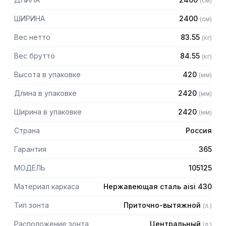
(
см
)
защищает сотрудников горячего цеха.
ШИРИНА
2400
(
см
)
Особенности:
Вес нетто
83.55
(
кг
)
— Приточно-вытяжной центральный
— Бескаркасный
Вес брутто
84.55
(
кг
)
— Материал: нержавеющая сталь AISI 430 толщиной
Высота в упаковке
420
(
мм
)
0,8мм
— С лабиринтными фильтрами (жироуловителями)
Длина в упаковке
2420
(
мм
)
— Поставляется в собранном виде
Ширина в упаковке
2420
(
мм
)
Страна
Россия
Гарантия
365
МОДЕЛЬ
105125
Материал каркаса
Нержавеющая сталь aisi 430
Тип зонта
Приточно-вытяжной
(
л.
)
Расположение зонта
Центральный
(
л.
)