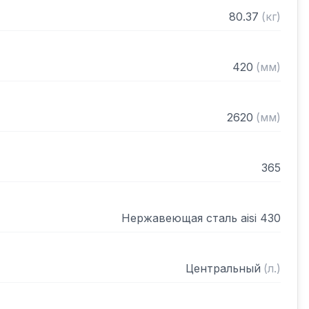
рами (жироуловителями)

80.37
(
кг
)
нном виде
420
(
мм
)
2620
(
мм
)
365
Нержавеющая сталь aisi 430
Центральный
(
л.
)