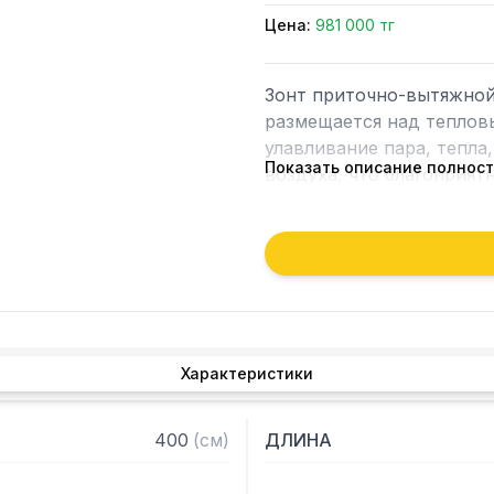
Цена:
981 000 тг
Зонт приточно-вытяжной
размещается над тепловы
улавливание пара, тепла,
Показать описание полнос
воздуха, что благоприят
предприятии общественно
Кроме того, зонт втягива
которые в противном слу
утвари. Поэтому это об
и защищает сотрудников 
Характеристики
Особенности:

— Приточно-вытяжной ц
400
(
см
)
ДЛИНА
— Бескаркасный

— Материал: нержавеюща