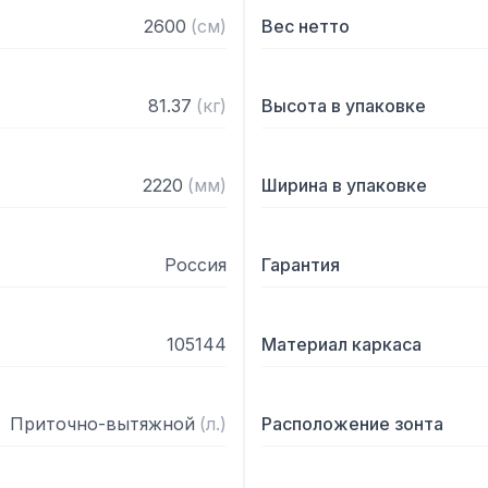
— С лабиринтными фильт
2600
(
см
)
Вес нетто
— Поставляется в собра
81.37
(
кг
)
Высота в упаковке
2220
(
мм
)
Ширина в упаковке
Россия
Гарантия
105144
Материал каркаса
Приточно-вытяжной
(
л.
)
Расположение зонта