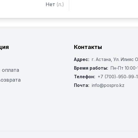
Нет
(
л.
)
ция
Контакты
Адрес:
г. Астана, ​Ул. Илияс 
Время работы:
Пн-Пт 10:00-
 оплата
Телефон:
+7 (700)‒950‒99‒1
возврата
Почта:
info@pospro.kz