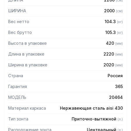
(
см
)
защищает сотрудников горячего цеха.
ШИРИНА
2000
(
см
)
Особенности:
Вес нетто
104.3
(
кг
)
— Приточно-вытяжной центральный
— Бескаркасный
Вес брутто
105.3
(
кг
)
— Материал: нержавеющая сталь AISI 430 толщиной
Высота в упаковке
420
(
мм
)
0,8мм
— С лабиринтными фильтрами (жироуловителями)
Длина в упаковке
2220
(
мм
)
— Поставляется в собранном виде
Ширина в упаковке
2020
(
мм
)
Страна
Россия
Гарантия
365
МОДЕЛЬ
20464
Материал каркаса
Нержавеющая сталь aisi 430
Тип зонта
Приточно-вытяжной
(
л.
)
Расположение зонта
Центральный
(
л.
)