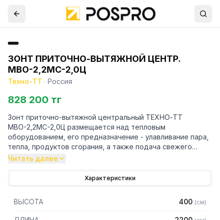
ЗОНТ ПРИТОЧНО-ВЫТЯЖНОЙ ЦЕНТР.
МВО-2,2МС-2,0Ц
Техно-ТТ
·
Россия
828 200 тг
Зонт приточно-вытяжной центральный ТЕХНО-ТТ
МВО-2,2МС-2,0Ц размещается над тепловым
оборудованием, его предназначение - улавливание пара,
тепла, продуктов сгорания, а также подача свежего
воздуха, что благоприятно сказывается на микроклимате
Читать далее
рабочей зоны на предприятии общественного питания.
Характеристики
Кроме того, зонт втягивает в себя продукты сгорания и
капли жира, которые в противном случае оседали бы на
ВЫСОТА
400
(
см
)
предметах мебели и кухонной утвари. Поэтому это
оборудование формирует микроклимат в помещении и
ДЛИНА
2200