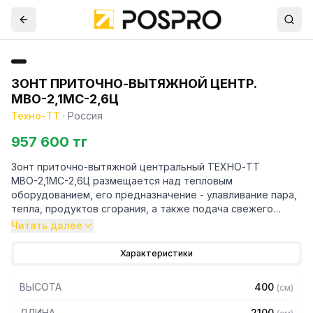
ЗОНТ ПРИТОЧНО-ВЫТЯЖНОЙ ЦЕНТР.
МВО-2,1МС-2,6Ц
Техно-ТТ
·
Россия
957 600 тг
Зонт приточно-вытяжной центральный ТЕХНО-ТТ
МВО-2,1МС-2,6Ц размещается над тепловым
оборудованием, его предназначение - улавливание пара,
тепла, продуктов сгорания, а также подача свежего
воздуха, что благоприятно сказывается на микроклимате
Читать далее
рабочей зоны на предприятии общественного питания.
Характеристики
Кроме того, зонт втягивает в себя продукты сгорания и
капли жира, которые в противном случае оседали бы на
ВЫСОТА
400
(
см
)
предметах мебели и кухонной утвари. Поэтому это
оборудование формирует микроклимат в помещении и
ДЛИНА
2100