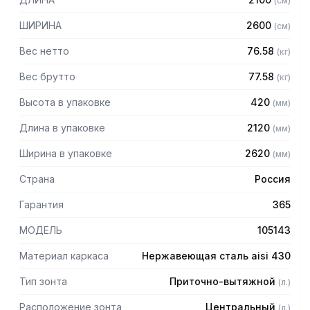
(
см
)
защищает сотрудников горячего цеха.
ШИРИНА
2600
(
см
)
Особенности:
Вес нетто
76.58
(
кг
)
— Приточно-вытяжной центральный
— Бескаркасный
Вес брутто
77.58
(
кг
)
— Материал: нержавеющая сталь AISI 430 толщиной
Высота в упаковке
420
(
мм
)
0,8мм
— С лабиринтными фильтрами (жироуловителями)
Длина в упаковке
2120
(
мм
)
— Поставляется в собранном виде
Ширина в упаковке
2620
(
мм
)
Страна
Россия
Гарантия
365
МОДЕЛЬ
105143
Материал каркаса
Нержавеющая сталь aisi 430
Тип зонта
Приточно-вытяжной
(
л.
)
Расположение зонта
Центральный
(
л.
)