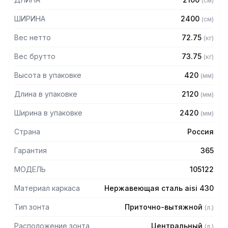
(
см
)
защищает сотрудников горячего цеха.
ШИРИНА
2400
(
см
)
Особенности:
Вес нетто
72.75
(
кг
)
— Приточно-вытяжной центральный
— Бескаркасный
Вес брутто
73.75
(
кг
)
— Материал: нержавеющая сталь AISI 430 толщиной
Высота в упаковке
420
(
мм
)
0,8мм
— С лабиринтными фильтрами (жироуловителями)
Длина в упаковке
2120
(
мм
)
— Поставляется в собранном виде
Ширина в упаковке
2420
(
мм
)
Страна
Россия
Гарантия
365
МОДЕЛЬ
105122
Материал каркаса
Нержавеющая сталь aisi 430
Тип зонта
Приточно-вытяжной
(
л.
)
Расположение зонта
Центральный
(
л.
)