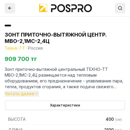
ЗОНТ ПРИТОЧНО-ВЫТЯЖНОЙ ЦЕНТР.
МВО-2,1МС-2,4Ц
Техно-ТТ
·
Россия
909 700 тг
Зонт приточно-вытяжной центральный ТЕХНО-ТТ
МВО-2,1МС-2,4Ц размещается над тепловым
оборудованием, его предназначение - улавливание пара,
тепла, продуктов сгорания, а также подача свежего
воздуха, что благоприятно сказывается на микроклимате
Читать далее
рабочей зоны на предприятии общественного питания.
Характеристики
Кроме того, зонт втягивает в себя продукты сгорания и
капли жира, которые в противном случае оседали бы на
ВЫСОТА
400
(
см
)
предметах мебели и кухонной утвари. Поэтому это
оборудование формирует микроклимат в помещении и
ДЛИНА
2100