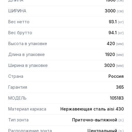
(
см
)
защищает сотрудников горячего цеха.
ШИРИНА
3000
(
см
)
Особенности:
Вес нетто
93.1
(
кг
)
— Приточно-вытяжной центральный
— Бескаркасный
Вес брутто
94.1
(
кг
)
— Материал: нержавеющая сталь AISI 430 толщиной
Высота в упаковке
420
(
мм
)
0,8мм
— С лабиринтными фильтрами (жироуловителями)
Длина в упаковке
1920
(
мм
)
— Поставляется в собранном виде
Ширина в упаковке
3020
(
мм
)
Страна
Россия
Гарантия
365
МОДЕЛЬ
105183
Материал каркаса
Нержавеющая сталь aisi 430
Тип зонта
Приточно-вытяжной
(
л.
)
Расположение зонта
Центральный
(
л.
)