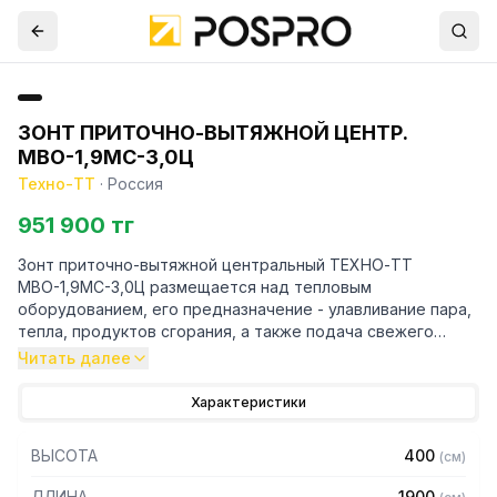
ЗОНТ ПРИТОЧНО-ВЫТЯЖНОЙ ЦЕНТР.
МВО-1,9МС-3,0Ц
Техно-ТТ
·
Россия
951 900 тг
Зонт приточно-вытяжной центральный ТЕХНО-ТТ
МВО-1,9МС-3,0Ц размещается над тепловым
оборудованием, его предназначение - улавливание пара,
тепла, продуктов сгорания, а также подача свежего
воздуха, что благоприятно сказывается на микроклимате
Читать далее
рабочей зоны на предприятии общественного питания.
Характеристики
Кроме того, зонт втягивает в себя продукты сгорания и
капли жира, которые в противном случае оседали бы на
ВЫСОТА
400
(
см
)
предметах мебели и кухонной утвари. Поэтому это
оборудование формирует микроклимат в помещении и
ДЛИНА
1900