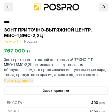
ЗОНТ ПРИТОЧНО-ВЫТЯЖНОЙ ЦЕНТР.
МВО-1,8МС-2,2Ц
Техно-ТТ
·
Россия
767 000 тг
Зонт приточно-вытяжной центральный ТЕХНО-ТТ
МВО-1,8МС-2,2Ц размещается над тепловым
оборудованием, его предназначение - улавливание пара,
тепла, продуктов сгорания, а также подача свежего
воздуха, что благоприятно сказывается на микроклимате
Читать далее
рабочей зоны на предприятии общественного питания.
Характеристики
Кроме того, зонт втягивает в себя продукты сгорания и
капли жира, которые в противном случае оседали бы на
ВЫСОТА
400
(
см
)
предметах мебели и кухонной утвари. Поэтому это
оборудование формирует микроклимат в помещении и
ДЛИНА
1800