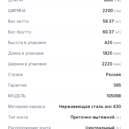
(
см
)
защищает сотрудников горячего цеха.
ШИРИНА
2200
(
см
)
Особенности:
Вес нетто
59.37
(
кг
)
— Приточно-вытяжной центральный
— Бескаркасный
Вес брутто
60.37
(
кг
)
— Материал: нержавеющая сталь AISI 430 толщиной
Высота в упаковке
420
(
мм
)
0,8мм
— С лабиринтными фильтрами (жироуловителями)
Длина в упаковке
1820
(
мм
)
— Поставляется в собранном виде
Ширина в упаковке
2220
(
мм
)
Страна
Россия
Гарантия
365
МОДЕЛЬ
105098
Материал каркаса
Нержавеющая сталь aisi 430
Тип зонта
Приточно-вытяжной
(
л.
)
Расположение зонта
Центральный
(
л.
)