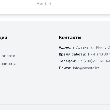
Нет
(
л.
)
ция
Контакты
Адрес:
г. Астана, ​Ул. Илияс 
Время работы:
Пн-Пт 10:00-
 оплата
Телефон:
+7 (700)‒950‒99‒1
возврата
Почта:
info@pospro.kz