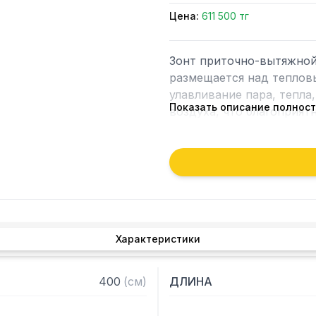
Цена:
611 500 тг
Зонт приточно-вытяжной
размещается над тепловы
улавливание пара, тепла,
Показать описание полнос
воздуха, что благоприят
предприятии общественно
Кроме того, зонт втягива
которые в противном слу
утвари. Поэтому это об
и защищает сотрудников 
Характеристики
Особенности:

— Приточно-вытяжной ц
400
(
см
)
ДЛИНА
— Бескаркасный

— Материал: нержавеюща