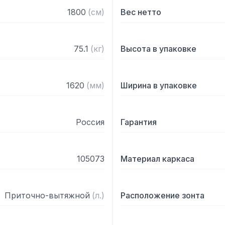
— С лабиринтными фильт
1800
(
см
)
Вес нетто
— Поставляется в собра
75.1
(
кг
)
Высота в упаковке
1620
(
мм
)
Ширина в упаковке
Россия
Гарантия
105073
Материал каркаса
Приточно-вытяжной
(
л.
)
Расположение зонта