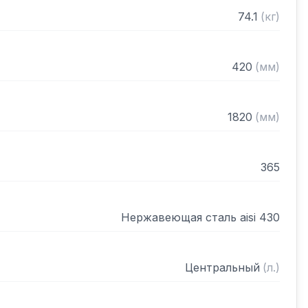
рами (жироуловителями)

74.1
(
кг
)
нном виде
420
(
мм
)
1820
(
мм
)
365
Нержавеющая сталь aisi 430
Центральный
(
л.
)