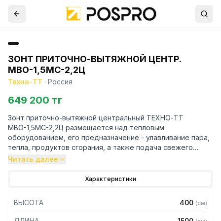
ЗОНТ ПРИТОЧНО-ВЫТЯЖНОЙ ЦЕНТР.
МВО-1,5МС-2,2Ц
Техно-ТТ
·
Россия
649 200 тг
Зонт приточно-вытяжной центральный ТЕХНО-ТТ
МВО-1,5МС-2,2Ц размещается над тепловым
оборудованием, его предназначение - улавливание пара,
тепла, продуктов сгорания, а также подача свежего
воздуха, что благоприятно сказывается на микроклимате
Читать далее
рабочей зоны на предприятии общественного питания.
Характеристики
Кроме того, зонт втягивает в себя продукты сгорания и
капли жира, которые в противном случае оседали бы на
ВЫСОТА
400
(
см
)
предметах мебели и кухонной утвари. Поэтому это
оборудование формирует микроклимат в помещении и
ДЛИНА
1500