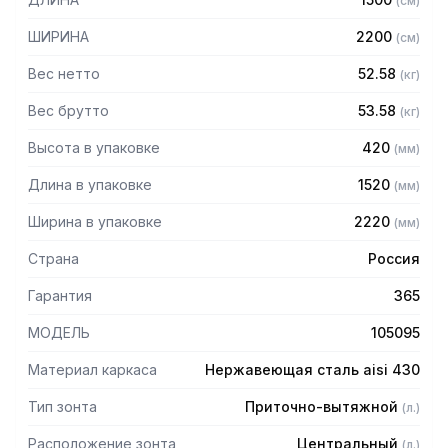
(
см
)
защищает сотрудников горячего цеха.
ШИРИНА
2200
(
см
)
Особенности:
Вес нетто
52.58
(
кг
)
— Приточно-вытяжной центральный
— Бескаркасный
Вес брутто
53.58
(
кг
)
— Материал: нержавеющая сталь AISI 430 толщиной
Высота в упаковке
420
(
мм
)
0,8мм
— С лабиринтными фильтрами (жироуловителями)
Длина в упаковке
1520
(
мм
)
— Поставляется в собранном виде
Ширина в упаковке
2220
(
мм
)
Страна
Россия
Гарантия
365
МОДЕЛЬ
105095
Материал каркаса
Нержавеющая сталь aisi 430
Тип зонта
Приточно-вытяжной
(
л.
)
Расположение зонта
Центральный
(
л.
)