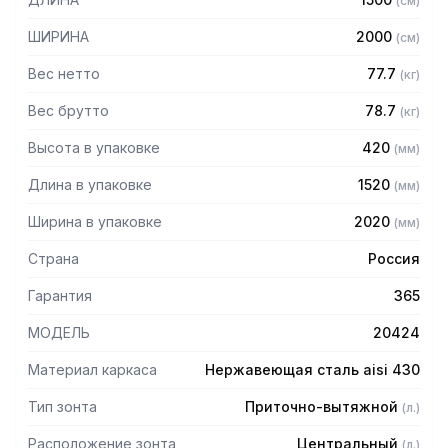
(
см
)
защищает сотрудников горячего цеха.
ШИРИНА
2000
(
см
)
Особенности:
Вес нетто
77.7
(
кг
)
— Приточно-вытяжной центральный
— Бескаркасный
Вес брутто
78.7
(
кг
)
— Материал: нержавеющая сталь AISI 430 толщиной
Высота в упаковке
420
(
мм
)
0,8мм
— С лабиринтными фильтрами (жироуловителями)
Длина в упаковке
1520
(
мм
)
— Поставляется в собранном виде
Ширина в упаковке
2020
(
мм
)
Страна
Россия
Гарантия
365
МОДЕЛЬ
20424
Материал каркаса
Нержавеющая сталь aisi 430
Тип зонта
Приточно-вытяжной
(
л.
)
Расположение зонта
Центральный
(
л.
)