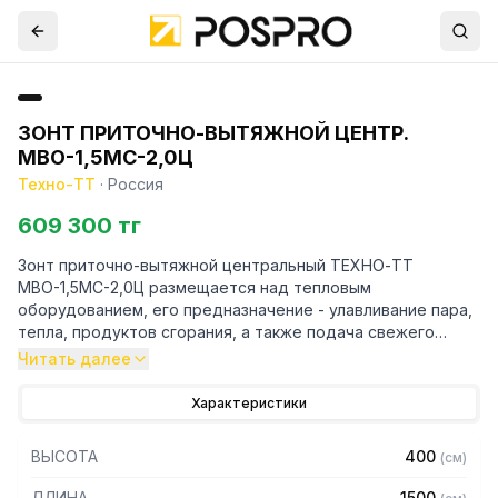
ЗОНТ ПРИТОЧНО-ВЫТЯЖНОЙ ЦЕНТР.
МВО-1,5МС-2,0Ц
Техно-ТТ
·
Россия
609 300 тг
Зонт приточно-вытяжной центральный ТЕХНО-ТТ
МВО-1,5МС-2,0Ц размещается над тепловым
оборудованием, его предназначение - улавливание пара,
тепла, продуктов сгорания, а также подача свежего
воздуха, что благоприятно сказывается на микроклимате
Читать далее
рабочей зоны на предприятии общественного питания.
Характеристики
Кроме того, зонт втягивает в себя продукты сгорания и
капли жира, которые в противном случае оседали бы на
ВЫСОТА
400
(
см
)
предметах мебели и кухонной утвари. Поэтому это
оборудование формирует микроклимат в помещении и
ДЛИНА
1500