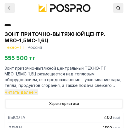
ЗОНТ ПРИТОЧНО-ВЫТЯЖНОЙ ЦЕНТР.
МВО-1,5МС-1,6Ц
Техно-ТТ
·
Россия
555 500 тг
Зонт приточно-вытяжной центральный ТЕХНО-ТТ
МВО-1,5МС-1,6Ц размещается над тепловым
оборудованием, его предназначение - улавливание пара,
тепла, продуктов сгорания, а также подача свежего
воздуха, что благоприятно сказывается на микроклимате
Читать далее
рабочей зоны на предприятии общественного питания.
Характеристики
Кроме того, зонт втягивает в себя продукты сгорания и
капли жира, которые в противном случае оседали бы на
ВЫСОТА
400
(
см
)
предметах мебели и кухонной утвари. Поэтому это
оборудование формирует микроклимат в помещении и
ДЛИНА
1500