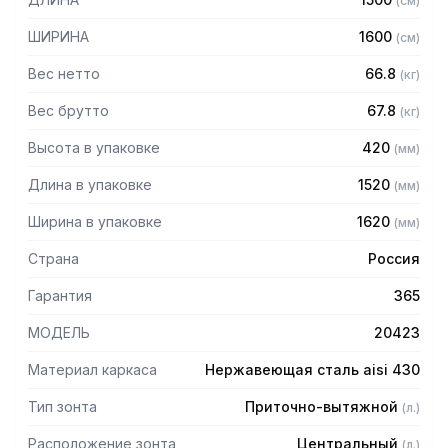
(
см
)
защищает сотрудников горячего цеха.
ШИРИНА
1600
(
см
)
Особенности:
Вес нетто
66.8
(
кг
)
— Приточно-вытяжной центральный
— Бескаркасный
Вес брутто
67.8
(
кг
)
— Материал: нержавеющая сталь AISI 430 толщиной
Высота в упаковке
420
(
мм
)
0,8мм
— С лабиринтными фильтрами (жироуловителями)
Длина в упаковке
1520
(
мм
)
— Поставляется в собранном виде
Ширина в упаковке
1620
(
мм
)
Страна
Россия
Гарантия
365
МОДЕЛЬ
20423
Материал каркаса
Нержавеющая сталь aisi 430
Тип зонта
Приточно-вытяжной
(
л.
)
Расположение зонта
Центральный
(
л.
)