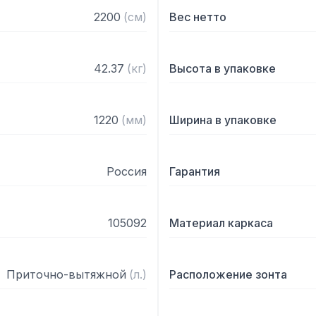
— С лабиринтными фильт
2200
(
см
)
Вес нетто
— Поставляется в собра
42.37
(
кг
)
Высота в упаковке
1220
(
мм
)
Ширина в упаковке
Россия
Гарантия
105092
Материал каркаса
Приточно-вытяжной
(
л.
)
Расположение зонта