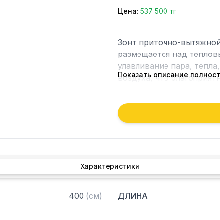
Цена:
537 500 тг
Зонт приточно-вытяжной
размещается над тепловы
улавливание пара, тепла,
Показать описание полнос
воздуха, что благоприят
предприятии общественно
Кроме того, зонт втягива
которые в противном слу
утвари. Поэтому это об
и защищает сотрудников 
Характеристики
Особенности:

— Приточно-вытяжной ц
400
(
см
)
ДЛИНА
— Бескаркасный

— Материал: нержавеюща