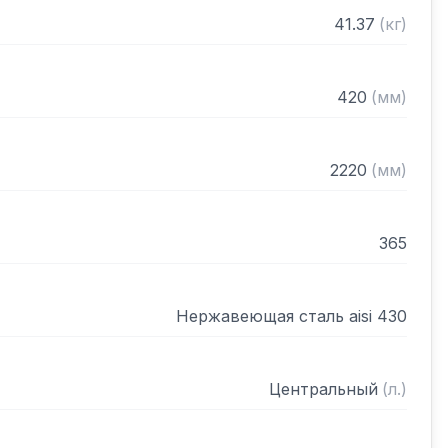
рами (жироуловителями)

41.37
(
кг
)
нном виде
420
(
мм
)
2220
(
мм
)
365
Нержавеющая сталь aisi 430
Центральный
(
л.
)