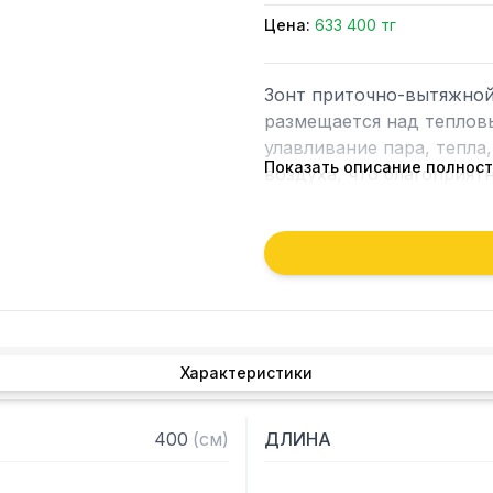
Цена:
633 400 тг
Зонт приточно-вытяжной
размещается над тепловы
улавливание пара, тепла,
Показать описание полнос
воздуха, что благоприят
предприятии общественно
Кроме того, зонт втягива
которые в противном слу
утвари. Поэтому это об
и защищает сотрудников 
Характеристики
Особенности:

— Приточно-вытяжной ц
400
(
см
)
ДЛИНА
— Бескаркасный

— Материал: нержавеюща