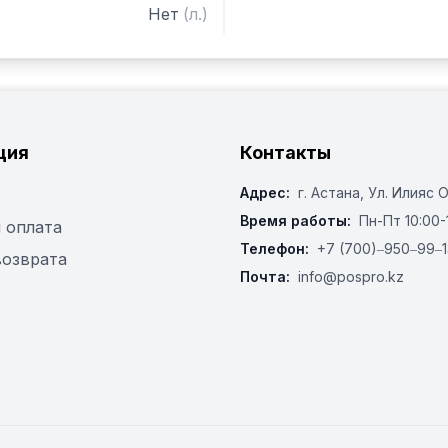
Нет
(
л.
)
ция
Контакты
Адрес:
г. Астана, ​Ул. Илияс 
Время работы:
Пн-Пт 10:00-
 оплата
Телефон:
+7 (700)‒950‒99‒1
возврата
Почта:
info@pospro.kz