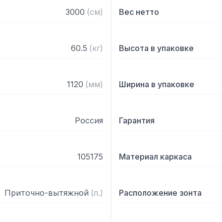
— С лабиринтными фильт
3000
(
см
)
Вес нетто
— Поставляется в собра
60.5
(
кг
)
Высота в упаковке
1120
(
мм
)
Ширина в упаковке
Россия
Гарантия
105175
Материал каркаса
Приточно-вытяжной
(
л.
)
Расположение зонта