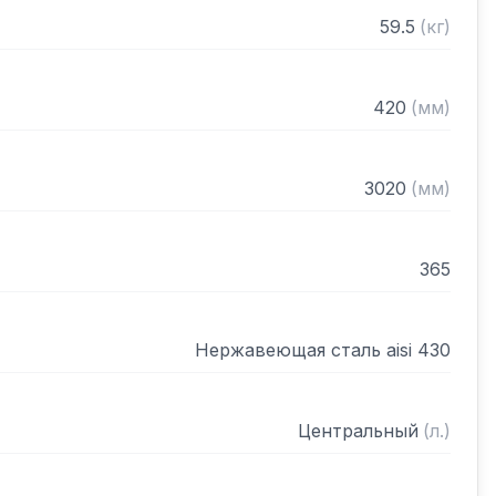
рами (жироуловителями)

59.5
(
кг
)
нном виде
420
(
мм
)
3020
(
мм
)
365
Нержавеющая сталь aisi 430
Центральный
(
л.
)