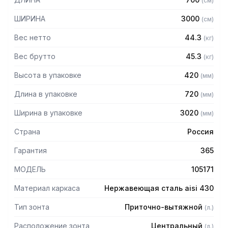
(
см
)
защищает сотрудников горячего цеха.
ШИРИНА
3000
(
см
)
Особенности:
Вес нетто
44.3
(
кг
)
— Приточно-вытяжной центральный
— Бескаркасный
Вес брутто
45.3
(
кг
)
— Материал: нержавеющая сталь AISI 430 толщиной
Высота в упаковке
420
(
мм
)
0,8мм
— С лабиринтными фильтрами (жироуловителями)
Длина в упаковке
720
(
мм
)
— Поставляется в собранном виде
Ширина в упаковке
3020
(
мм
)
Страна
Россия
Гарантия
365
МОДЕЛЬ
105171
Материал каркаса
Нержавеющая сталь aisi 430
Тип зонта
Приточно-вытяжной
(
л.
)
Расположение зонта
Центральный
(
л.
)