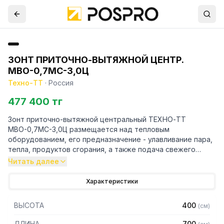
ЗОНТ ПРИТОЧНО-ВЫТЯЖНОЙ ЦЕНТР.
МВО-0,7МС-3,0Ц
Техно-ТТ
·
Россия
477 400 тг
Зонт приточно-вытяжной центральный ТЕХНО-ТТ
МВО-0,7МС-3,0Ц размещается над тепловым
оборудованием, его предназначение - улавливание пара,
тепла, продуктов сгорания, а также подача свежего
воздуха, что благоприятно сказывается на микроклимате
Читать далее
рабочей зоны на предприятии общественного питания.
Характеристики
Кроме того, зонт втягивает в себя продукты сгорания и
капли жира, которые в противном случае оседали бы на
ВЫСОТА
400
(
см
)
предметах мебели и кухонной утвари. Поэтому это
оборудование формирует микроклимат в помещении и
ДЛИНА
700