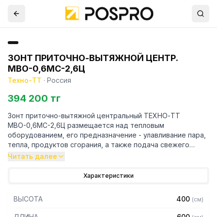
ЗОНТ ПРИТОЧНО-ВЫТЯЖНОЙ ЦЕНТР.
МВО-0,6МС-2,6Ц
Техно-ТТ
·
Россия
394 200 тг
Зонт приточно-вытяжной центральный ТЕХНО-ТТ
МВО-0,6МС-2,6Ц размещается над тепловым
оборудованием, его предназначение - улавливание пара,
тепла, продуктов сгорания, а также подача свежего
воздуха, что благоприятно сказывается на микроклимате
Читать далее
рабочей зоны на предприятии общественного питания.
Характеристики
Кроме того, зонт втягивает в себя продукты сгорания и
капли жира, которые в противном случае оседали бы на
ВЫСОТА
400
(
см
)
предметах мебели и кухонной утвари. Поэтому это
оборудование формирует микроклимат в помещении и
ДЛИНА
600