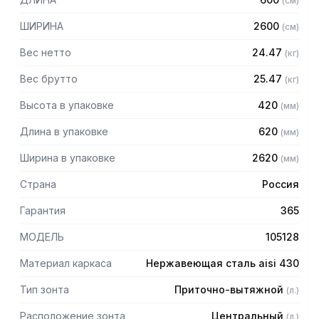
(
см
)
защищает сотрудников горячего цеха.
ШИРИНА
2600
(
см
)
Особенности:
Вес нетто
24.47
(
кг
)
— Приточно-вытяжной центральный
— Бескаркасный
Вес брутто
25.47
(
кг
)
— Материал: нержавеющая сталь AISI 430 толщиной
Высота в упаковке
420
(
мм
)
0,8мм
— С лабиринтными фильтрами (жироуловителями)
Длина в упаковке
620
(
мм
)
— Поставляется в собранном виде
Ширина в упаковке
2620
(
мм
)
Страна
Россия
Гарантия
365
МОДЕЛЬ
105128
Материал каркаса
Нержавеющая сталь aisi 430
Тип зонта
Приточно-вытяжной
(
л.
)
Расположение зонта
Центральный
(
л.
)