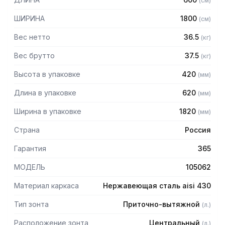
(
см
)
защищает сотрудников горячего цеха.
ШИРИНА
1800
(
см
)
Особенности:
Вес нетто
36.5
(
кг
)
— Приточно-вытяжной центральный
— Бескаркасный
Вес брутто
37.5
(
кг
)
— Материал: нержавеющая сталь AISI 430 толщиной
Высота в упаковке
420
(
мм
)
0,8мм
— С лабиринтными фильтрами (жироуловителями)
Длина в упаковке
620
(
мм
)
— Поставляется в собранном виде
Ширина в упаковке
1820
(
мм
)
Страна
Россия
Гарантия
365
МОДЕЛЬ
105062
Материал каркаса
Нержавеющая сталь aisi 430
Тип зонта
Приточно-вытяжной
(
л.
)
Расположение зонта
Центральный
(
л.
)