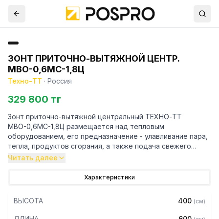
ЗОНТ ПРИТОЧНО-ВЫТЯЖНОЙ ЦЕНТР.
МВО-0,6МС-1,8Ц
Техно-ТТ
·
Россия
329 800 тг
Зонт приточно-вытяжной центральный ТЕХНО-ТТ
МВО-0,6МС-1,8Ц размещается над тепловым
оборудованием, его предназначение - улавливание пара,
тепла, продуктов сгорания, а также подача свежего
воздуха, что благоприятно сказывается на микроклимате
Читать далее
рабочей зоны на предприятии общественного питания.
Характеристики
Кроме того, зонт втягивает в себя продукты сгорания и
капли жира, которые в противном случае оседали бы на
ВЫСОТА
400
(
см
)
предметах мебели и кухонной утвари. Поэтому это
оборудование формирует микроклимат в помещении и
ДЛИНА
600