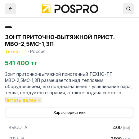
ЗОНТ ПРИТОЧНО-ВЫТЯЖНОЙ ПРИСТ.
МВО-2,5МС-1,3П
Техно-ТТ
·
Россия
541 400 тг
Зонт приточно-вытяжной пристенный ТЕХНО-ТТ
МВО-2,5МС-1,3П размещается над тепловым
оборудованием, его предназначение - улавливание пара,
тепла, продуктов сгорания, а также подача свежего
воздуха, что благоприятно сказывается на микроклимате
Читать далее
рабочей зоны на предприятии общественного питания.
Характеристики
Кроме того, зонт втягивает в себя продукты сгорания и
капли жира, которые в противном случае оседали бы на
ВЫСОТА
400
(
см
)
предметах мебели и кухонной утвари. Поэтому это
оборудование формирует микроклимат в помещении и
ДЛИНА
2500