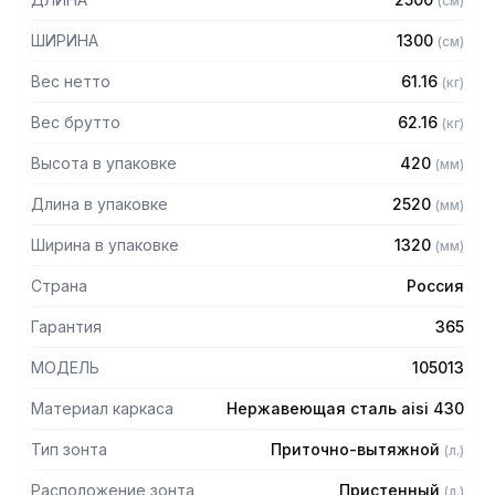
(
см
)
защищает сотрудников горячего цеха.
ШИРИНА
1300
(
см
)
Особенности:
Вес нетто
61.16
(
кг
)
— Приточно-вытяжной пристенный
— Бескаркасный
Вес брутто
62.16
(
кг
)
— Материал: нержавеющая сталь AISI 430 толщиной
Высота в упаковке
420
(
мм
)
0,8мм
— С лабиринтными фильтрами (жироуловителями)
Длина в упаковке
2520
(
мм
)
— Поставляется в собранном виде
Ширина в упаковке
1320
(
мм
)
Страна
Россия
Гарантия
365
МОДЕЛЬ
105013
Материал каркаса
Нержавеющая сталь aisi 430
Тип зонта
Приточно-вытяжной
(
л.
)
Расположение зонта
Пристенный
(
л.
)