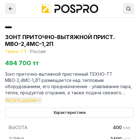
ЗОНТ ПРИТОЧНО-ВЫТЯЖНОЙ ПРИСТ.
МВО-2,4МС-1,2П
Техно-ТТ
·
Россия
494 700 тг
Зонт приточно-вытяжной пристенный ТЕХНО-ТТ
МВО-2,4МС-1,2П размещается над тепловым
оборудованием, его предназначение - улавливание пара,
тепла, продуктов сгорания, а также подача свежего
воздуха, что благоприятно сказывается на микроклимате
Читать далее
рабочей зоны на предприятии общественного питания.
Характеристики
Кроме того, зонт втягивает в себя продукты сгорания и
капли жира, которые в противном случае оседали бы на
ВЫСОТА
400
(
см
)
предметах мебели и кухонной утвари. Поэтому это
оборудование формирует микроклимат в помещении и
ДЛИНА
2400