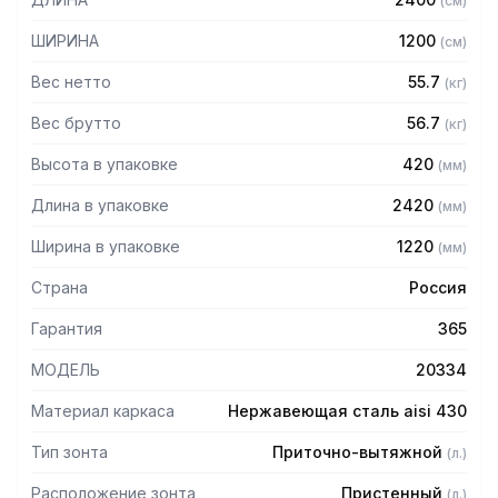
(
см
)
защищает сотрудников горячего цеха.
ШИРИНА
1200
(
см
)
Особенности:
Вес нетто
55.7
(
кг
)
— Приточно-вытяжной пристенный
— Бескаркасный
Вес брутто
56.7
(
кг
)
— Материал: нержавеющая сталь AISI 430 толщиной
Высота в упаковке
420
(
мм
)
0,8мм
— С лабиринтными фильтрами (жироуловителями)
Длина в упаковке
2420
(
мм
)
— Поставляется в собранном виде
Ширина в упаковке
1220
(
мм
)
Страна
Россия
Гарантия
365
МОДЕЛЬ
20334
Материал каркаса
Нержавеющая сталь aisi 430
Тип зонта
Приточно-вытяжной
(
л.
)
Расположение зонта
Пристенный
(
л.
)