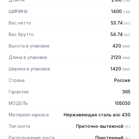
(
см
)
защищает сотрудников горячего цеха.
ШИРИНА
1400
(
см
)
Особенности:
Вес нетто
53.74
(
кг
)
— Приточно-вытяжной пристенный
— Бескаркасный
Вес брутто
54.74
(
кг
)
— Материал: нержавеющая сталь AISI 430 толщиной
Высота в упаковке
420
(
мм
)
0,8мм
— С лабиринтными фильтрами (жироуловителями)
Длина в упаковке
2120
(
мм
)
— Поставляется в собранном виде
Ширина в упаковке
1420
(
мм
)
Страна
Россия
Гарантия
365
МОДЕЛЬ
105030
Материал каркаса
Нержавеющая сталь aisi 430
Тип зонта
Приточно-вытяжной
(
л.
)
Расположение зонта
Пристенный
(
л.
)