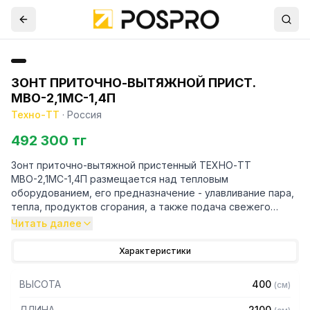
ЗОНТ ПРИТОЧНО-ВЫТЯЖНОЙ ПРИСТ.
МВО-2,1МС-1,4П
Техно-ТТ
·
Россия
492 300 тг
Зонт приточно-вытяжной пристенный ТЕХНО-ТТ
МВО-2,1МС-1,4П размещается над тепловым
оборудованием, его предназначение - улавливание пара,
тепла, продуктов сгорания, а также подача свежего
воздуха, что благоприятно сказывается на микроклимате
Читать далее
рабочей зоны на предприятии общественного питания.
Характеристики
Кроме того, зонт втягивает в себя продукты сгорания и
капли жира, которые в противном случае оседали бы на
ВЫСОТА
400
(
см
)
предметах мебели и кухонной утвари. Поэтому это
оборудование формирует микроклимат в помещении и
ДЛИНА
2100