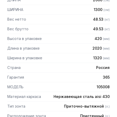
(
см
)
защищает сотрудников горячего цеха.
ШИРИНА
1300
(
см
)
Особенности:
Вес нетто
48.53
(
кг
)
— Приточно-вытяжной пристенный
— Бескаркасный
Вес брутто
49.53
(
кг
)
— Материал: нержавеющая сталь AISI 430 толщиной
Высота в упаковке
420
(
мм
)
0,8мм
— С лабиринтными фильтрами (жироуловителями)
Длина в упаковке
2020
(
мм
)
— Поставляется в собранном виде
Ширина в упаковке
1320
(
мм
)
Страна
Россия
Гарантия
365
МОДЕЛЬ
105008
Материал каркаса
Нержавеющая сталь aisi 430
Тип зонта
Приточно-вытяжной
(
л.
)
Расположение зонта
Пристенный
(
л.
)