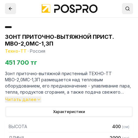
ЗОНТ ПРИТОЧНО-ВЫТЯЖНОЙ ПРИСТ.
МВО-2,0МС-1,3П
Техно-ТТ
·
Россия
451 700 тг
Зонт приточно-вытяжной пристенный ТЕХНО-ТТ
МВО-2,0МС-1,3П размещается над тепловым
оборудованием, его предназначение - улавливание пара,
тепла, продуктов сгорания, а также подача свежего
воздуха, что благоприятно сказывается на микроклимате
Читать далее
рабочей зоны на предприятии общественного питания.
Характеристики
Кроме того, зонт втягивает в себя продукты сгорания и
капли жира, которые в противном случае оседали бы на
ВЫСОТА
400
(
см
)
предметах мебели и кухонной утвари. Поэтому это
оборудование формирует микроклимат в помещении и
ДЛИНА
2000