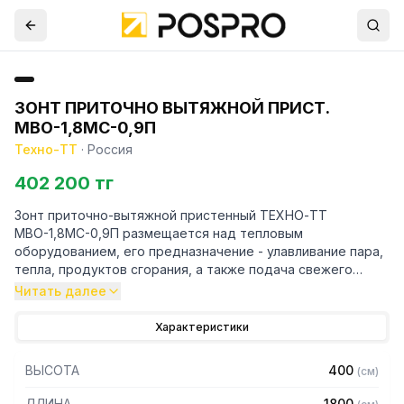
ЗОНТ ПРИТОЧНО ВЫТЯЖНОЙ ПРИСТ.
МВО-1,8МС-0,9П
Техно-ТТ
·
Россия
402 200 тг
Зонт приточно-вытяжной пристенный ТЕХНО-ТТ
МВО-1,8МС-0,9П размещается над тепловым
оборудованием, его предназначение - улавливание пара,
тепла, продуктов сгорания, а также подача свежего
воздуха, что благоприятно сказывается на микроклимате
Читать далее
рабочей зоны на предприятии общественного питания.
Характеристики
Кроме того, зонт втягивает в себя продукты сгорания и
капли жира, которые в противном случае оседали бы на
ВЫСОТА
400
(
см
)
предметах мебели и кухонной утвари. Поэтому это
оборудование формирует микроклимат в помещении и
ДЛИНА
1800