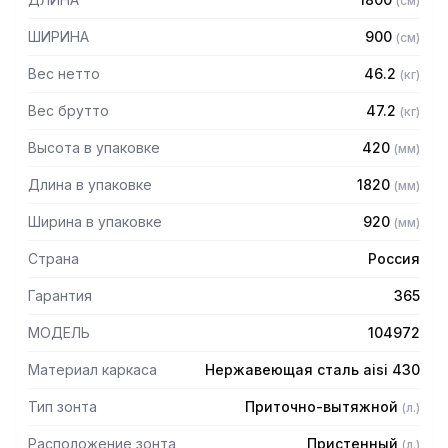
(
см
)
защищает сотрудников горячего цеха.
ШИРИНА
900
(
см
)
Особенности:
Вес нетто
46.2
(
кг
)
— Приточно-вытяжной пристенный
— Бескаркасный
Вес брутто
47.2
(
кг
)
— Материал: нержавеющая сталь AISI 430 толщиной
Высота в упаковке
420
(
мм
)
0,8мм
— С лабиринтными фильтрами (жироуловителями)
Длина в упаковке
1820
(
мм
)
— Поставляется в собранном виде
Ширина в упаковке
920
(
мм
)
Страна
Россия
Гарантия
365
МОДЕЛЬ
104972
Материал каркаса
Нержавеющая сталь aisi 430
Тип зонта
Приточно-вытяжной
(
л.
)
Расположение зонта
Пристенный
(
л.
)