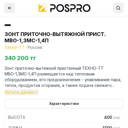
ЗОНТ ПРИТОЧНО-ВЫТЯЖНОЙ ПРИСТ.
МВО-1,3МС-1,4П
Техно-ТТ
·
Россия
340 200 тг
Зонт приточно-вытяжной пристенный ТЕХНО-ТТ
МВО-1,3МС-1,4П размещается над тепловым
оборудованием, его предназначение - улавливание пара,
тепла, продуктов сгорания, а также подача свежего
воздуха, что благоприятно сказывается на микроклимате
Читать далее
рабочей зоны на предприятии общественного питания.
Характеристики
Кроме того, зонт втягивает в себя продукты сгорания и
капли жира, которые в противном случае оседали бы на
ВЫСОТА
400
(
см
)
предметах мебели и кухонной утвари. Поэтому это
оборудование формирует микроклимат в помещении и
ДЛИНА
1300