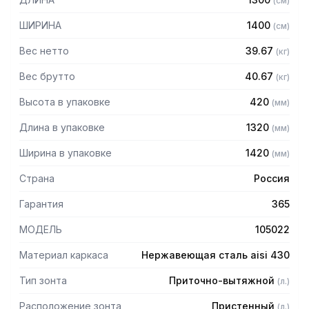
(
см
)
защищает сотрудников горячего цеха.
ШИРИНА
1400
(
см
)
Особенности:
Вес нетто
39.67
(
кг
)
— Приточно-вытяжной пристенный
— Бескаркасный
Вес брутто
40.67
(
кг
)
— Материал: нержавеющая сталь AISI 430 толщиной
Высота в упаковке
420
(
мм
)
0,8мм
— С лабиринтными фильтрами (жироуловителями)
Длина в упаковке
1320
(
мм
)
— Поставляется в собранном виде
Ширина в упаковке
1420
(
мм
)
Страна
Россия
Гарантия
365
МОДЕЛЬ
105022
Материал каркаса
Нержавеющая сталь aisi 430
Тип зонта
Приточно-вытяжной
(
л.
)
Расположение зонта
Пристенный
(
л.
)