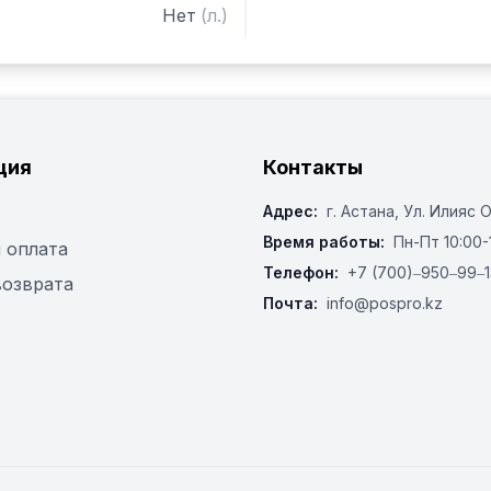
Нет
(
л.
)
ция
Контакты
Адрес:
г. Астана, ​Ул. Илияс 
Время работы:
Пн-Пт 10:00-
 оплата
Телефон:
+7 (700)‒950‒99‒1
возврата
Почта:
info@pospro.kz