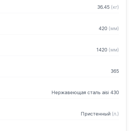
рами (жироуловителями)

36.45
(
кг
)
нном виде
420
(
мм
)
1420
(
мм
)
365
Нержавеющая сталь aisi 430
Пристенный
(
л.
)