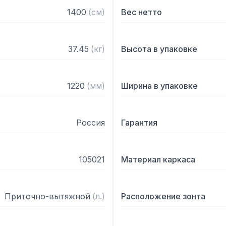
— С лабиринтными фильт
1400
(
см
)
Вес нетто
— Поставляется в собра
37.45
(
кг
)
Высота в упаковке
1220
(
мм
)
Ширина в упаковке
Россия
Гарантия
105021
Материал каркаса
Приточно-вытяжной
(
л.
)
Расположение зонта