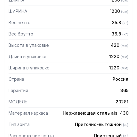
(
см
)
защищает сотрудников горячего цеха.
ШИРИНА
1200
(
см
)
Особенности:
Вес нетто
35.8
(
кг
)
— Приточно-вытяжной пристенный
— Бескаркасный
Вес брутто
36.8
(
кг
)
— Материал: нержавеющая сталь AISI 430 толщиной
Высота в упаковке
420
(
мм
)
0,8мм
— С лабиринтными фильтрами (жироуловителями)
Длина в упаковке
1220
(
мм
)
— Поставляется в собранном виде
Ширина в упаковке
1220
(
мм
)
Страна
Россия
Гарантия
365
МОДЕЛЬ
20281
Материал каркаса
Нержавеющая сталь aisi 430
Тип зонта
Приточно-вытяжной
(
л.
)
Расположение зонта
Пристенный
(
л.
)