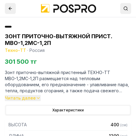
ЗОНТ ПРИТОЧНО-ВЫТЯЖНОЙ ПРИСТ.
МВО-1,2МС-1,2П
Техно-ТТ
·
Россия
301 500 тг
Зонт приточно-вытяжной пристенный ТЕХНО-ТТ
МВО-1,2МС-1,2П размещается над тепловым
оборудованием, его предназначение - улавливание пара,
тепла, продуктов сгорания, а также подача свежего
воздуха, что благоприятно сказывается на микроклимате
Читать далее
рабочей зоны на предприятии общественного питания.
Характеристики
Кроме того, зонт втягивает в себя продукты сгорания и
капли жира, которые в противном случае оседали бы на
ВЫСОТА
400
(
см
)
предметах мебели и кухонной утвари. Поэтому это
оборудование формирует микроклимат в помещении и
ДЛИНА
1200