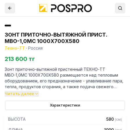
ЗОНТ ПРИТОЧНО-ВЫТЯЖНОЙ ПРИСТ.
МВО-1,0МС 1000Х700Х580
Техно-ТТ
·
Россия
213 600 тг
Зонт приточно-вытяжной пристенный ТЕХНО-ТТ
МВО-1,0МС 1000Х700Х580 размещается над тепловым
оборудованием, его предназначение - улавливание пара,
тепла, продуктов сгорания, а также подача свежего
воздуха, что благоприятно сказывается на микроклимате
Читать далее
рабочей зоны на предприятии общественного питания.
Характеристики
Кроме того, зонт втягивает в себя продукты сгорания и
капли жира, которые в противном случае оседали бы на
ВЫСОТА
580
(
см
)
предметах мебели и кухонной утвари. Поэтому это
оборудование формирует микроклимат в помещении и
ДЛИНА
1000