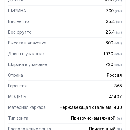
(
см
)
защищает сотрудников горячего цеха.
ШИРИНА
700
(
см
)
Особенности:
Вес нетто
25.4
(
кг
)
— Приточно-вытяжной пристенный
— Бескаркасный
Вес брутто
26.4
(
кг
)
— Материал: нержавеющая сталь AISI 430 толщиной
Высота в упаковке
600
(
мм
)
0,8мм
— С лабиринтными фильтрами (жироуловителями)
Длина в упаковке
1020
(
мм
)
— Поставляется в собранном виде
Ширина в упаковке
720
(
мм
)
Страна
Россия
Гарантия
365
МОДЕЛЬ
41437
Материал каркаса
Нержавеющая сталь aisi 430
Тип зонта
Приточно-вытяжной
(
л.
)
Расположение зонта
Пристенный
(
л.
)