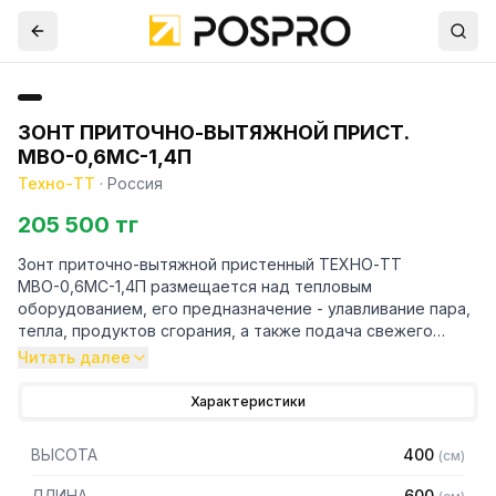
ЗОНТ ПРИТОЧНО-ВЫТЯЖНОЙ ПРИСТ.
МВО-0,6МС-1,4П
Техно-ТТ
·
Россия
205 500 тг
Зонт приточно-вытяжной пристенный ТЕХНО-ТТ
МВО-0,6МС-1,4П размещается над тепловым
оборудованием, его предназначение - улавливание пара,
тепла, продуктов сгорания, а также подача свежего
воздуха, что благоприятно сказывается на микроклимате
Читать далее
рабочей зоны на предприятии общественного питания.
Характеристики
Кроме того, зонт втягивает в себя продукты сгорания и
капли жира, которые в противном случае оседали бы на
ВЫСОТА
400
(
см
)
предметах мебели и кухонной утвари. Поэтому это
оборудование формирует микроклимат в помещении и
ДЛИНА
600