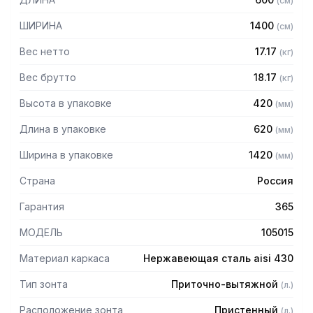
(
см
)
защищает сотрудников горячего цеха.
ШИРИНА
1400
(
см
)
Особенности:
Вес нетто
17.17
(
кг
)
— Приточно-вытяжной пристенный
— Бескаркасный
Вес брутто
18.17
(
кг
)
— Материал: нержавеющая сталь AISI 430 толщиной
Высота в упаковке
420
(
мм
)
0,8мм
— С лабиринтными фильтрами (жироуловителями)
Длина в упаковке
620
(
мм
)
— Поставляется в собранном виде
Ширина в упаковке
1420
(
мм
)
Страна
Россия
Гарантия
365
МОДЕЛЬ
105015
Материал каркаса
Нержавеющая сталь aisi 430
Тип зонта
Приточно-вытяжной
(
л.
)
Расположение зонта
Пристенный
(
л.
)