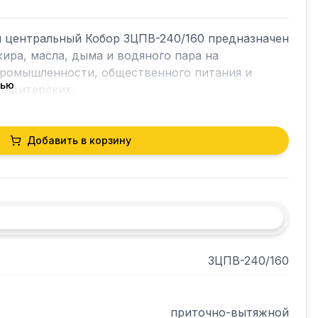
 центральный Кобор ЗЦПВ-240/160 предназначен 
ира, масла, дыма и водяного пара на 
ромышленности, общественного питания и 
тью
ондитерских. 

 вытяжной вентиляционной системе и 
ловым оборудованием. 

Добавить в корзину
са и съемных лабиринтных фильтров, которые 
вание оснащено сливным каналом, по которому 
ельные жиросборники.

 вытяжной зонт не предусмотрена, зонт 
стеме вентиляции.

ЗЦПВ-240/160
тия под вентиляционную трубу и патрубок 
рямоугольное) заказываются отдельно.
приточно-вытяжной