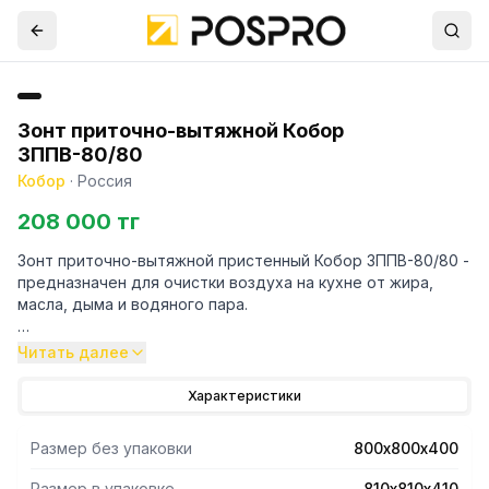
Зонт приточно-вытяжной Кобор
ЗППВ-80/80
Кобор
·
Россия
208 000 тг
Зонт приточно-вытяжной пристенный Кобор ЗППВ-80/80 -
предназначен для очистки воздуха на кухне от жира,
масла, дыма и водяного пара.
- Зонт имеет приточные вентиляционные решетки, в
Читать далее
которых расположены жалюзи.
- Положение жалюзи, меняется с помощью рычажков.
Характеристики
- Изменяя положение жалюзи, меняется направление
приточного воздуха – поток можно направлять вниз или
Размер без упаковки
800х800х400
прямо.
- Наличие приточной вентиляции создает нормальный
Размер в упаковке
810х810х410