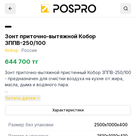
Зонт приточно-вытяжной Кобор
ЗППВ-250/100
Кобор
·
Россия
644 700 тг
Зонт приточно-вытяжной пристенный Кобор ЗППВ-250/100
- предназначен для очистки воздуха на кухне от жира,
масла, дыма и водяного пара.
- Зонт имеет приточные вентиляционные решетки, в
Читать далее
которых расположены жалюзи.
- Положение жалюзи, меняется с помощью рычажков.
Характеристики
- Изменяя положение жалюзи, меняется направление
приточного воздуха – поток можно направлять вниз или
Размер без упаковки
2500х1000х400
прямо.
- Наличие приточной вентиляции создает нормальный
Размер в упаковке
2510х1010х410