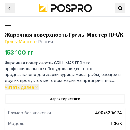
Жарочная поверхность Гриль-Мастер ПЖ/К
Гриль-Мастер
·
Россия
153 100 тг
Жарочная поверхность GRILL MASTER это
профессиональное оборудование,которое
предназначено для жарки курицы,мяса, рыбы, овощей и
других продуктов методом жарки на предприятиях
общественного питания и торговли. Данная модель
Читать далее
жарочной поверхности имеет гладкую чугунную
поверхность, низкое энергопотребление-3.5 кВт,
Характеристики
быстрый выход на рабочую температуру.
Размер без упаковки
400х520х174
Модель
ПЖ/К