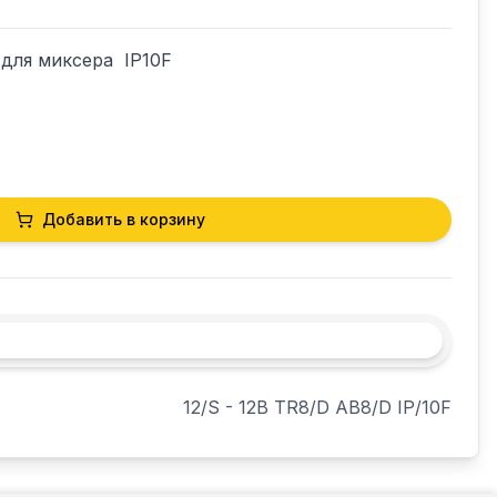
ля миксера  IP10F

Добавить в корзину
12/S - 12B TR8/D AB8/D IP/10F