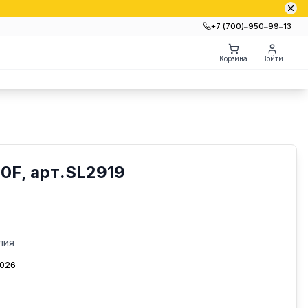
+7 (700)‒950‒99‒13
Корзина
Войти
0F, арт.SL2919
лия
2026