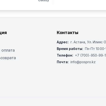
01125-00000 - UGOLINI

21125-00000 - UGOLINI

GUG172 - ASCASO

347376 - GEV

ция
Контакты
Адрес:
г. Астана, ​Ул. Илияс 
Время работы:
Пн-Пт 10:00-
 оплата
Телефон:
+7 (700)‒950‒99‒1
возврата
Почта:
info@pospro.kz