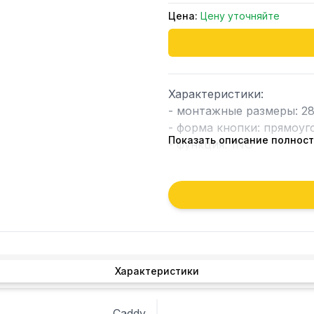
Цена:
Цену уточняйте
Характеристики:

- монтажные размеры: 28
- форма кнопки: прямоуго
Показать описание полнос
- функция: 1NO

- цвет: бел.

- напряжение: 250 В

- переключающая мощност
- символ: 0-I

- присоединение: плоский
- температура окружающе
- род защиты: IP40

Характеристики
Альтернативные коды:

21125-00000 - BRAS

Caddy