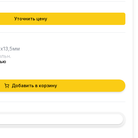
Уточнить цену
x13,5мм

льн.

тью
ь: 16 А

Добавить в корзину
 штекер 6,3 мм

й среды макс.: 85 °C
