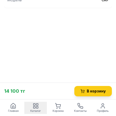
- с подсветкой
- с защитной крышкой
- максимальная температура окружающей среды 105/55
°C
14 100 тг
В корзину
Главная
Каталог
Корзина
Контакты
Профиль