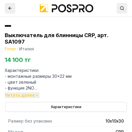
Выключатель для блинницы CRP, арт.
SA1097
Fimar
·
Италия
14 100 тг
Характеристики:
- монтажные размеры 30x22 мм
- цвет зеленый
- функция 2NO
- напряжение 250 В
Читать далее
- подключение штекерное 6,3 мм
- тип с резиновым кольцом
Характеристики
- обозначение 0-I
- коммутационная способность 20
Размер без упаковки
10х10х30
- Тип защиты IP65
- форма ключа прямоугольная
Модель
CRP