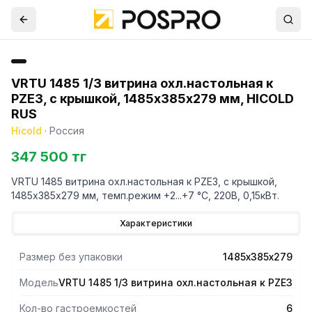
VRTU 1485 1/3 витрина охл.настольная к
PZE3, с крышкой, 1485х385х279 мм, HICOLD
RUS
Hicold
·
Россия
347 500 тг
VRTU 1485 витрина охл.настольная к PZE3, с крышкой,
1485х385х279 мм, темп.режим +2...+7 °С, 220В, 0,15кВт.
Характеристики
Размер без упаковки
1485х385х279
Модель
VRTU 1485 1/3 витрина охл.настольная к PZE3
Кол-во гастроемкостей
6