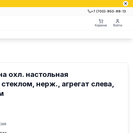
+7 (700)‒950‒99‒13
Корзина
Войти
на охл. настольная
стеклом, нерж., агрегат слева,
м
сия