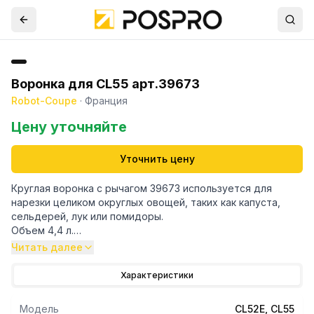
Воронка для CL55 арт.39673
Robot-Coupe
·
Франция
Цену уточняйте
Уточнить цену
Круглая воронка с рычагом 39673 используется для
нарезки целиком округлых овощей, таких как капуста,
сельдерей, лук или помидоры.
Объем 4,4 л.
Рычаг с усилителем снижает физическую нагрузку на
Читать далее
оператора и увеличивает производительность.
Характеристики
Модель
CL52E, CL55