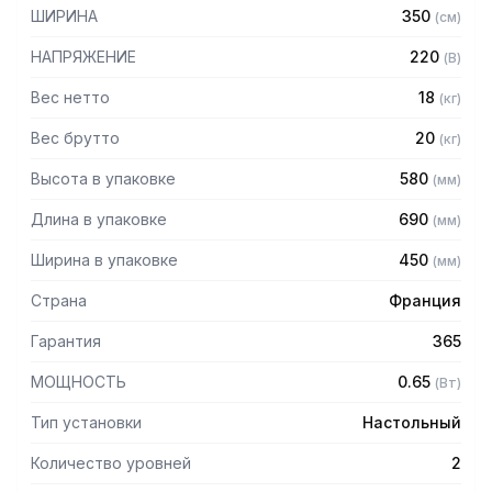
– Электромеханическая система управления
ШИРИНА
350
(
см
)
– Режим автоматической поддержки температуры
– Термостат регулирования температуры
НАПРЯЖЕНИЕ
220
(
В
)
– Контроль влажности для мягкости продуктов
– Подъемные передние и задние стеклянные дверцы
Вес нетто
18
(
кг
)
– Выдвижной ящик для воды
Вес брутто
20
(
кг
)
– 4 регулируемые ножки
– Размеры каждой полки: 540х330мм
Высота в упаковке
580
(
мм
)
Комплектация:
Длина в упаковке
690
(
мм
)
– Две перфорированные полки из нержавеющей стали
Ширина в упаковке
450
(
мм
)
Страна
Франция
Гарантия
365
МОЩНОСТЬ
0.65
(
Вт
)
Тип установки
Настольный
Количество уровней
2