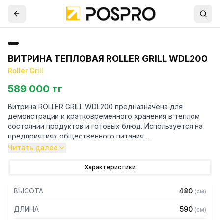
ВИТРИНА ТЕПЛОВАЯ ROLLER GRILL WDL200
Roller Grill
589 000 тг
Витрина ROLLER GRILL WDL200 предназначена для
демонстрации и кратковременного хранения в теплом
состоянии продуктов и готовых блюд. Используется на
предприятиях общественного питания.
Читать далее
Особенности:
Характеристики
– Корпус изготовлен из нержавеющей стали
– Изогнутое фасадное стекло обеспечивает хороший
ВЫСОТА
480
(
см
)
обзор товара
– Световая панель с баннером сверху
ДЛИНА
590
(
см
)
– Подогрев по типу паровой бани