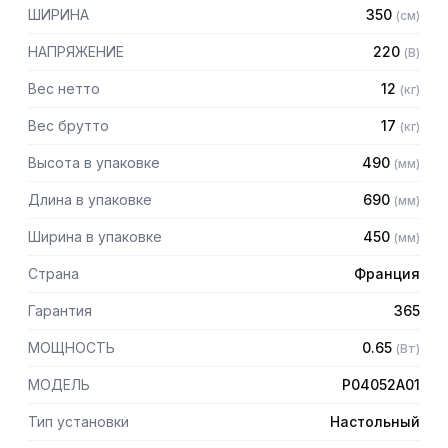
– Режим автоматической поддержки температуры
ШИРИНА
350
(
см
)
– Термостат регулирования температуры
– Контроль влажности для мягкости продуктов
НАПРЯЖЕНИЕ
220
(
В
)
– Подъемные передние и задние стеклянные дверцы
– Выдвижной ящик для воды
Вес нетто
12
(
кг
)
– 4 регулируемые ножки
Вес брутто
17
(
кг
)
– Размеры каждой полки: 540х330мм
Высота в упаковке
490
(
мм
)
Комплектация:
Длина в упаковке
690
(
мм
)
– Две перфорированные полки из нержавеющей стали
Ширина в упаковке
450
(
мм
)
Страна
Франция
Гарантия
365
МОЩНОСТЬ
0.65
(
Вт
)
МОДЕЛЬ
P04052A01
Тип установки
Настольный