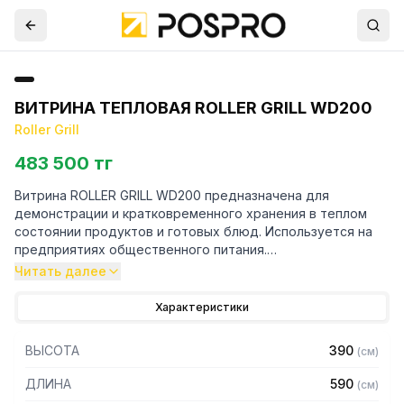
ВИТРИНА ТЕПЛОВАЯ ROLLER GRILL WD200
Roller Grill
483 500 тг
Витрина ROLLER GRILL WD200 предназначена для
демонстрации и кратковременного хранения в теплом
состоянии продуктов и готовых блюд. Используется на
предприятиях общественного питания.
Читать далее
Особенности:
Характеристики
– Корпус изготовлен из нержавеющей стали
– Изогнутое фасадное стекло обеспечивает хороший
ВЫСОТА
390
(
см
)
обзор товара
– Подогрев по типу паровой бани
ДЛИНА
590
(
см
)
– Электромеханическая система управления