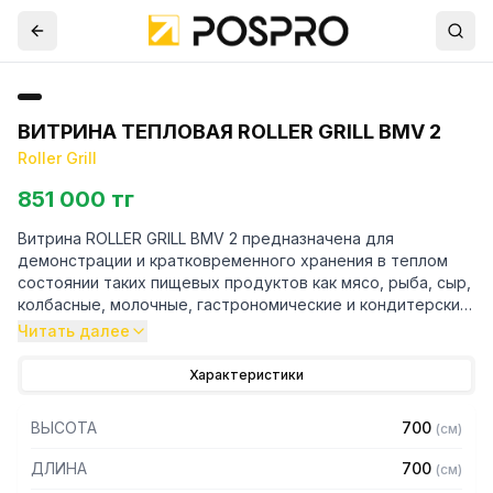
ВИТРИНА ТЕПЛОВАЯ ROLLER GRILL BMV 2
Roller Grill
851 000 тг
Витрина ROLLER GRILL BMV 2 предназначена для
демонстрации и кратковременного хранения в теплом
состоянии таких пищевых продуктов как мясо, рыба, сыр,
колбасные, молочные, гастрономические и кондитерские
изделия. Благодаря двум съемным внутренним противням
Читать далее
позволяет осуществить обширную выкладку и выгодно
продемонстрировать широкий ассортимент товара. За
Характеристики
счет своей качественной конструкции является
долговечным и практичным в использовании
ВЫСОТА
700
(
см
)
оборудованием. Используется на предприятиях
общественного питания.
ДЛИНА
700
(
см
)