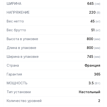
Особенности:
ШИРИНА
645
(
см
)
– Корпус из нержавеющей стали
НАПРЯЖЕНИЕ
220
(
В
)
– Изогнутое фасадное стекло обеспечивает хороший
обзор хранимой продукции
Вес нетто
45
(
кг
)
– Электронная система управления
Вес брутто
51
(
кг
)
– Режим автоматической поддержки температуры
– Подогрев водяной бани в нижней части
Высота в упаковке
800
(
мм
)
– Термостат регулирования температуры
– Может быть встроена в линейку витрин, образуя
Длина в упаковке
800
(
мм
)
торговый ряд
– Неоновая подсветка
Ширина в упаковке
745
(
мм
)
– Крепление из нержавеющей стали
– Полный слив воды при помощи смесителя из
Страна
Франция
нержавеющей стали
– 4 опорные ножки
Гарантия
365
– Размеры полки: 655х200мм
МОЩНОСТЬ
3.5
(
Вт
)
Комплектация:
Тип установки
Настольный
– 2 гастроемкости GN 1/1 из нержавеющей стали
Количество уровней
2
– Полка из нержавеющей стали