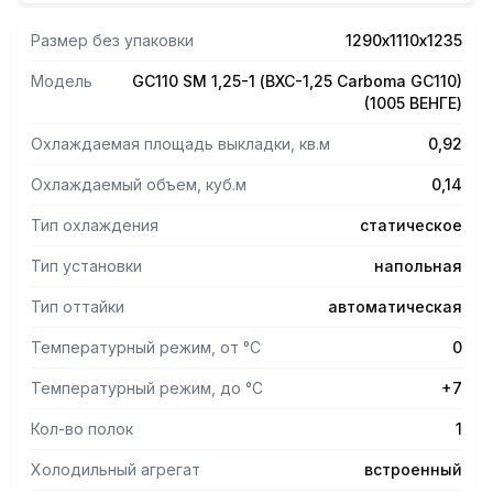
вентиляцией при температуре окружающей среды от +12
до +25 и относительной влажности не более 60%. Цены
Размер без упаковки
1290х1110х1235
на витрины включают в себя стоимость передних
панелей. Габаритные размеры в технических
Модель
GC110 SM 1,25-1 (ВХС-1,25 Carboma GC110)
характеристиках указаны с учетом боковин.
(1005 ВЕНГЕ)
Микропроцессорный блок управления с индикацией
температуры. Оттайка естественными теплопритоками.
Охлаждаемая площадь выкладки, кв.м
0,92
Стеклянные отбойники холода. Бампер защитный (труба
нерж).
Охлаждаемый объем, куб.м
0,14
Тип охлаждения
статическое
Тип установки
напольная
Тип оттайки
автоматическая
Температурный режим, от °С
0
Температурный режим, до °С
+7
Кол-во полок
1
Холодильный агрегат
встроенный