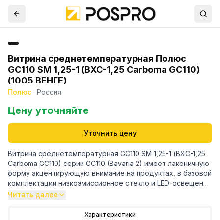
Витрина среднетемпературная Полюс
GC110 SM 1,25-1 (ВХС-1,25 Carboma GC110)
(1005 ВЕНГЕ)
Полюс
·
Россия
Цену уточняйте
Уточнить цену
Витрина среднетемпературная GC110 SM 1,25-1 (ВХС-1,25
Carboma GC110) серии GC110 (Bavaria 2) имеет лаконичную
форму акцентирующую внимание на продуктах, в базовой
комплектации низкоэмиссионное стекло и LED-освещение
основной зоны (белый теплый). Климатический класс
Читать далее
оборудования: 3. Витрины предназначены для
эксплуатации в закрытом помещении с естественной
Характеристики