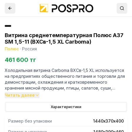
Витрина среднетемпературная Полюс A37
SM 1,5-11 (ВХСв-1,5 XL Carboma)
Полюс
·
Россия
461 600 тг
Холодильная витрина Carboma ВХСв-1,5 XL используется
на предприятиях общественного питания и торговли для
демонстрации, охлаждения и кратковременного
хранения мясной продукции, птицы, салатов, суши,
бутербродов и десертов. Модель оснащена стеклянной
Читать далее
неохлаждаемой полкой и регулруемыми ножками высотой
от 20 до 35 мм. Экспозиционная поверхность выполнена
Характеристики
из шлифованной нержавеющей стали, ночные шторки - из
оргстекла.Гастроемкости в комплект поставки не входят
Размер без упаковки
1440х370х400
и приобретаются отдельно.
Размер в упаковке
1480х390х460